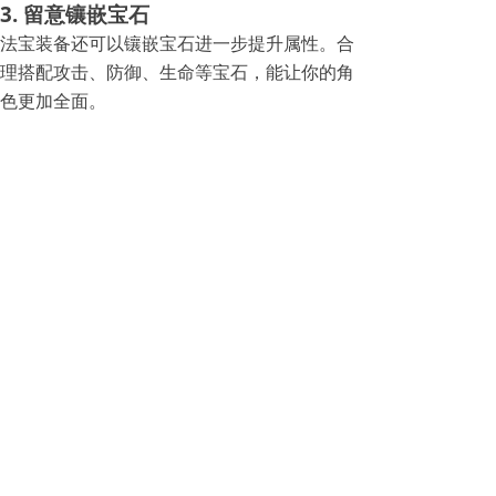
3. 留意镶嵌宝石
法宝装备还可以镶嵌宝石进一步提升属性。合
理搭配攻击、防御、生命等宝石，能让你的角
色更加全面。
五、 结语：变强之路，贵在坚
持
洋洋洒洒说了一大堆，不知道兄弟们对法宝装
备的获取有没有一个清晰的认识了？
其实，不管游戏怎么更新，玩法怎么变化，咱
们玩热江的那份初心始终没变。那就是体验从
弱小一步步成长为强大英雄的成就感，是为了
保护家人和朋友而不断变强的责任感。
好了，今天小懒的分享就到这里。我的大刀已
经饥渴难耐了，今晚8点江湖见，咱们一起切
磋交流！如果你在获取法宝装备时有什么奇葩
经历，别忘了来评论区给小懒炫耀一波哦！